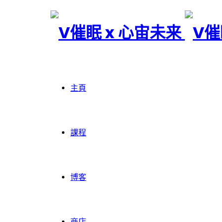
V
催
主頁
眠
課程
x
博客
心
商店