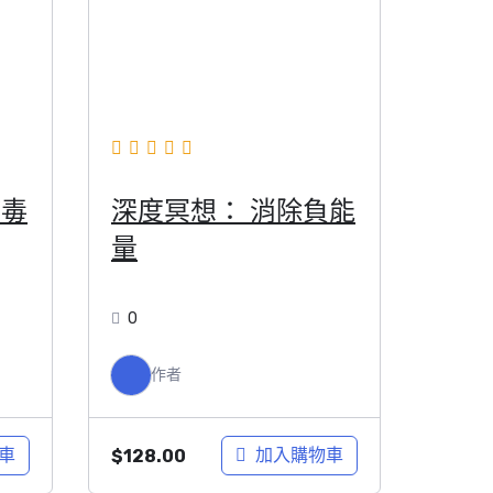
病毒
深度冥想： 消除負能
量
0
作者
車
加入購物車
$
128.00