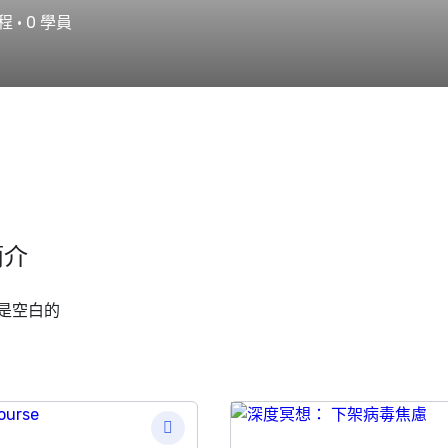
程
•
0
學員
簡介
是空白的