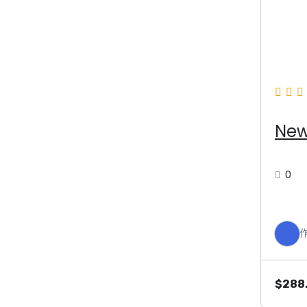
New
0
$
288