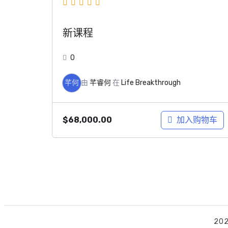
新课程
0
芊何
由
芊睿何
在
Life Breakthrough
加入购物车
$
68,000.00
202