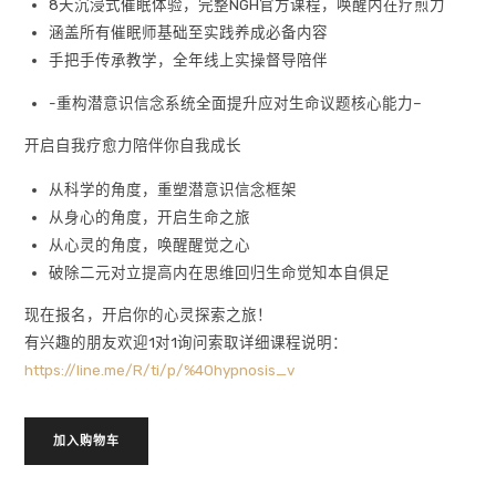
8天沉浸式催眠体验，完整NGH官方课程，唤醒内在疗煎力
涵盖所有催眠师基础至实践养成必备内容
手把手传承教学，全年线上实操督导陪伴
-重构潜意识信念系统全面提升应对生命议题核心能力–
开启自我疗愈力陪伴你自我成长
从科学的角度，重塑潜意识信念框架
从身心的角度，开启生命之旅
从心灵的角度，唤醒醒觉之心
破除二元对立提高内在思维回归生命觉知本自俱足
现在报名，开启你的心灵探索之旅！
有兴趣的朋友欢迎1对1询问索取详细课程说明：
https://line.me/R/ti/p/%40hypnosis_v
加入购物车