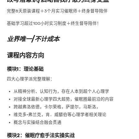
完整8天原装课程＋3个月实习催眠师＋终身督导陪伴
基础学习超过100小时实习制度＋终生督导陪伴！
业界唯一/不计成本
课程内容方向
模块1：理论基础
四大心理学派完整理解：
从精神分析、认知行为，存在人本到超个人心理学
对接全球最新心理学四大超势，催眠圈最前沿的内容
跨越弗洛依德，卡尔荣格，萨提尔，马斯洛，
维克多•弗兰克，肯．威釂伯等心理学者相关理论
概念与实操结合融会贯通
模块2：催眠疗愈手法实操实战