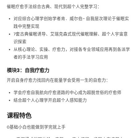
催眠疗愈手法综合古典、现代到超个人完整学习：
对应综合心理学创始学者肯．威尔伯– 自我层次理论于催眠实
践中完整实现
7套古典催眠诱导、艾瑞克森式现代催眠理解、超个人宇宙意
识探索
从核心理论、实操、疗愈力，对接各专业领域应用再到各派学
者的手法学习应用
模块3：自我疗愈力
开启自身疗愈力找回内在能量学会受用一生的自愈力：
学会疗愈自我航向疗愈道路的中心成为超脱世俗的疗愈师
结合超个人心理学开启超个人感知能力
课程特色
0基础小白也能做到学完就上手